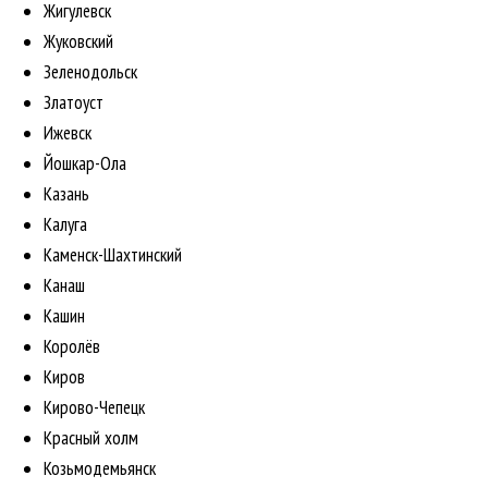
Жигулевск
Жуковский
Зеленодольск
Златоуст
Ижевск
Йошкар-Ола
Казань
Калуга
Каменск-Шахтинский
Канаш
Кашин
Королёв
Киров
Кирово-Чепецк
Красный холм
Козьмодемьянск