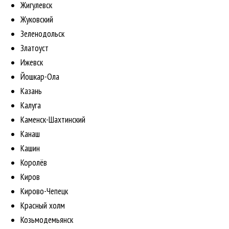
Жигулевск
Жуковский
Зеленодольск
Златоуст
Ижевск
Йошкар-Ола
Казань
Калуга
Каменск-Шахтинский
Канаш
Кашин
Королёв
Киров
Кирово-Чепецк
Красный холм
Козьмодемьянск